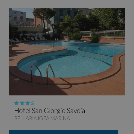
mantenere lo
visitatori unici e
stato della
monitorare le
sessione.
loro interazioni
sul sito web.
_ga
1 anno 1
Questo nome
Google LLC
Aiuta ad
mese
di cookie è
.siromagna.it
analizzare il
associato a
comportamento
Google
degli utenti e
Universal
migliorare la
Analytics, che è
funzionalità del
un
sito in base alle
aggiornamento
esigenze degli
significativo
utenti.
del servizio di
analisi più
_gcl_au
2 mesi 4
Questo cookie è
Google LLC
comunemente
settimane
impostato da
.siromagna.it
utilizzato da
Doubleclick e
Google.
fornisce
Questo cookie
informazioni su
viene utilizzato
come l'utente
per distinguere
finale utilizza il
utenti unici
sito Web e
assegnando un
qualsiasi
numero
pubblicità che
generato in
l'utente finale
S
modo casuale
potrebbe aver
Hotel San Giorgio Savoia
come
visto prima di
identificatore
visitare il sito
BELLARIA IGEA MARINA
del cliente. È
Web.
incluso in ogni
richiesta di
IDE
1 anno 1
Questo cookie è
Google LLC
pagina in un
mese
impostato da
.doubleclick.net