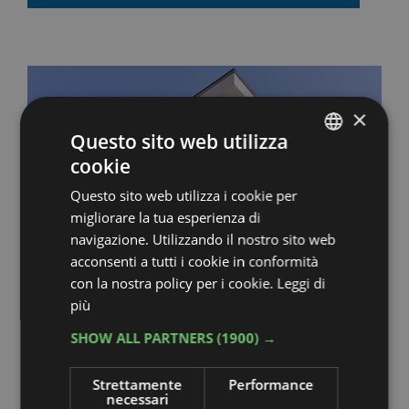
×
Questo sito web utilizza
cookie
ITALIAN
Questo sito web utilizza i cookie per
ENGLISH
migliorare la tua esperienza di
GERMAN
navigazione. Utilizzando il nostro sito web
acconsenti a tutti i cookie in conformità
FRENCH
con la nostra policy per i cookie.
Leggi di
RUSSIAN
più
SHOW ALL PARTNERS
(1900) →
Hotel Rondinella
Strettamente
Performance
necessari
CESENATICO